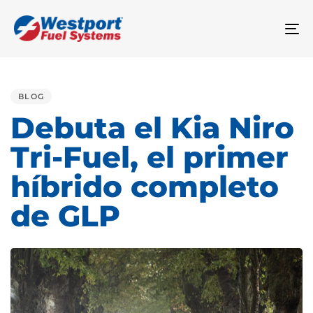
To
na
PUBLISHED
IN:
BLOG
Debuta el Kia Niro
Tri-Fuel, el primer
híbrido completo
de GLP